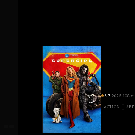
6.7
·
2026
·
108 m
ACTION
ABE
·