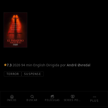
7.3
·
2026
·
94 min
·
English
·
Dirigida por
André Øvredal
TERROR
SUSPENSE
INICIO
BUSCAR
PELÍCULAS
SERIES POPULARES
PLUS