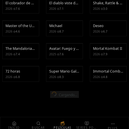
El cobrador de deudas
El diablo viste de Prada 2
Shake, Rattle & Ro
El cobrador de deudas
El diablo viste de Prada 2
Shake, Rattle & Roll 17: El origen del mal
2026
·
7.6
2026
·
7.1
2026
·
3.0
Master of the Universe
Michael
Deseo
Master of the Universe
Michael
Deseo
2026
·
4.6
2026
·
8.7
2026
·
6.7
The Mandalorian and Grogu
Avatar: Fuego y ceniza
Mortal Kombat II
The Mandalorian and Grogu
Avatar: Fuego y ceniza
Mortal Kombat II
2026
·
7.4
2025
·
7.6
2026
·
7.9
72 horas
Super Mario Galaxy la película
Immortal Combat
72 horas
Super Mario Galaxy la película
Immortal Combat
2026
·
6.8
2026
·
8.3
2026
·
4.8
Cargando...
INICIO
BUSCAR
PELÍCULAS
SERIES POPULARES
PLUS