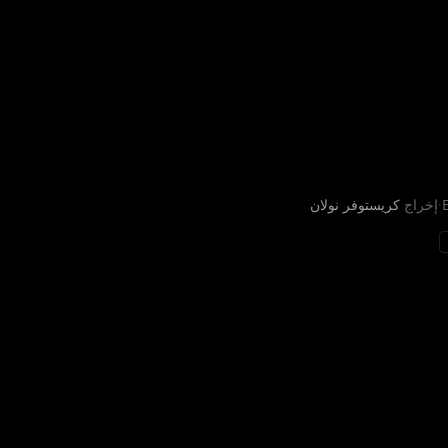
·
إخراج
كريستوفر نولان
 في عودته الطويلة والخطرة إلى وطنه بعد انتهاء