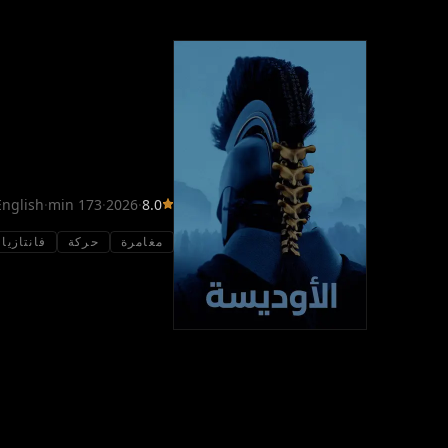
English
·
173 min
·
2026
·
8.0
مغامرة
حركة
فانتازيا
ملخص
يتتبع الفيلم رحلة أوديسيوس، الملك الأسطوري لـ "إيثاكا"،