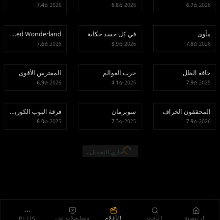
7.4
·
2026
6.8
·
2026
6.7
·
2026
مأوى
في كل جسد حكاية
icked Wonderland
مأوى
في كل جسد حكاية
Descendants: Wicked Wonderland
7.6
·
2026
8.9
·
2026
7.8
·
2026
حافة الظل
حرب العوالم
المفترس الأقوى
حافة الظل
حرب العوالم
المفترس الأقوى
6.9
·
2026
4.1
·
2025
7.9
·
2025
المحققون الخراف
سوبرمان
فرقة البوب الكورية:
المحققون الخراف
سوبرمان
فرقة البوب الكورية: صائدات الشياطين
8.0
·
2025
7.3
·
2025
7.9
·
2026
جاري التحميل...
الرئيسية
البحث
الأفلام
مسلسلات شائعة
PLUS