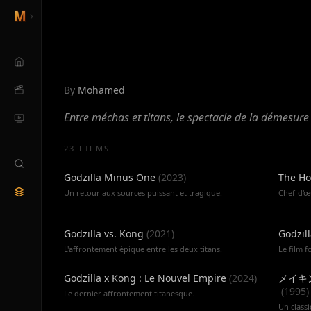
Titans de métal et Kaij
By
Mohamed
Entre méchas et titans, le spectacle de la démesur
23 FILMS
Godzilla Minus One
(
2023
)
The Ho
Un retour aux sources puissant et tragique.
Chef-d'œ
Godzilla vs. Kong
(
2021
)
Godzil
L'affrontement épique entre les deux titans.
Le film 
Godzilla x Kong : Le Nouvel Empire
(
2024
)
メイキ
(
1995
)
Le dernier affrontement titanesque.
Un class