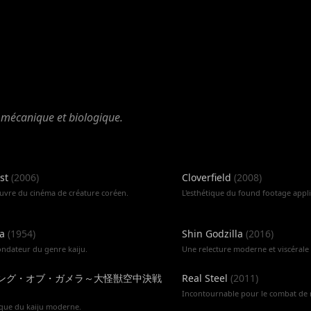
us
e mécanique et biologique.
st
(
2006
)
Cloverfield
(
2008
)
uvre du cinéma de créature coréen.
L'esthétique du found footage appl
la
(
1954
)
Shin Godzilla
(
2016
)
fondateur du genre kaiju.
Une relecture moderne et viscérale
ング・オブ・ガメラ～大怪獣空中決戦
Real Steel
(
2011
)
Incontournable pour le combat de 
ique du kaiju moderne.