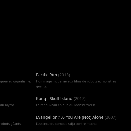
Pacific Rim
(
2013
)
iquée au gigantisme.
Hommage moderne aux films de robots et monstres
géants.
Kong : Skull Island
(
2017
)
 du mythe.
Le renouveau épique du MonsterVerse.
Evangelion:1.0 You Are (Not) Alone
(
2007
)
robots géants.
L'essence du combat kaiju contre mecha.