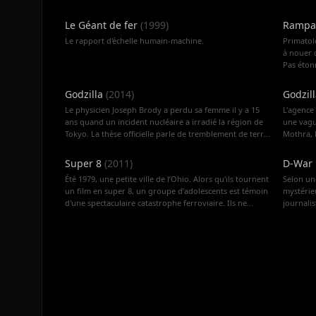
Le Géant de fer
(
1999
)
Rampag
Le rapport d'échelle humain-machine.
Primatol
à nouer d
Pas étonn
adorable
dont il s
Godzilla
(
2014
)
Godzill
expérien
Le physicien Joseph Brody a perdu sa femme il y a 15
L'agence
métamorp
ans quand un incident nucléaire a irradié la région de
une vagu
le seul 
Tokyo. La thèse officielle parle de tremblement de terre
Mothra, 
prédateu
mais le scientifique est sceptique et mène son enquête
trois tê
détruisa
avec son fils Ford, soldat dans la Navy. En fait de
créature
travaill
Super 8
(
2011
)
D-War 
catastrophe naturelle, il s'agit plutôt des dégâts d'une
menace d'
mettre a
Été 1979, une petite ville de l’Ohio. Alors qu'ils tournent
Selon un
créature gigantesque créée à la suite d'essais nucléaires
dominer 
empêcher
un film en super 8, un groupe d’adolescents est témoin
mystérie
dans le Pacifique. D'autres monstres menacent l'archipel
jeu…
d'une spectaculaire catastrophe ferroviaire. Ils ne
journali
d'Hawaï et la côte Ouest des États-Unis. L'armée est
tardent pas à comprendre qu'il ne s'agit pas d'un
mystérie
mobilisée et menée par l'Amiral William Stenz. Au même
accident. Peu après, des disparitions étonnantes et des
volonté 
moment, la compagne de Ford, infirmière et jeune
événements inexplicables se produisent en ville, et la
maman, gère les blessés dans un hôpital de San
police tente de découvrir la vérité… Une vérité qu’aucun
Francisco…
d’entre eux n’aurait pu imaginer.