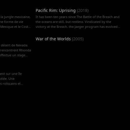
Pacific Rim: Uprising
(
2018
)
la jungle mexicaine,
It has been ten years since The Battle of the Breach and
une forme de vie
the oceans are still, but restless. Vindicated by the
e Mexique et le Costa-
victory at the Breach, the Jaeger program has evolved
rre désertées par
into the most powerful global defense force in human
uarantaine et
history. The PPDC now calls upon the best and
War of the Worlds
(
2005
)
es. Un photographe
brightest to rise up and become the next generation of
e désert de Nevada.
me à travers cette
heroes when the Kaiju threat returns.
s, rencontrent Rhonda
s vont tenter de
effectue un stage
 ses appareils ont
bles. Quelque temps
corps sans vie de
ent sur une île
ommet d'un pylône.
adiée. Une
auvagement éventrées.
s roliscains et
ent. Plusieurs
une population
érieuses créatures.
, deux prêtresses
 préparent une
othra. Un Homme
 se réfugient dans
s fées, cherchant à
t un morceau de ver
ce qui oblige Mothra à
iture...