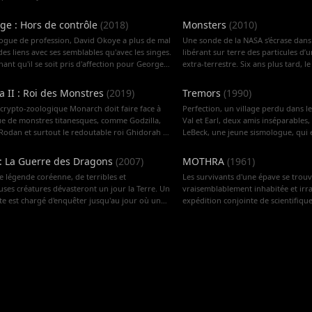
e : Hors de contrôle
(
2018
)
Monsters
(
2010
)
ogue de profession, David Okoye a plus de mal
Une sonde de la NASA s’écrase dans 
es liens avec ses semblables qu'avec les singes.
libérant sur terre des particules d’
ant qu'il se soit pris d'affection pour George,
extra-terrestre. Six ans plus tard, l
 gorille d'une intelligence hors du commun,
Rica sont devenus des zones de gue
'occupe depuis sa naissance. Mais suite à une
les populations locales, mises en q
a II : Roi des Monstres
(
2019
)
Tremors
(
1990
)
ce génétique catastrophique, George se
peuplées de créatures monstrueus
 crypto-zoologique Monarch doit faire face à
Perfection, un village perdu dans l
hose en monstre incontrôlable. Et il n'est pas
est chargé d’escorter une jeune fem
e de monstres titanesques, comme Godzilla,
Val et Earl, deux amis inséparable
puisque d'autres animaux se transforment en
zone dévastée. Seuls sur la route, il
Rodan et surtout le redoutable roi Ghidorah à
LeBeck, une jeune sismologue, qui 
rs enragés aux quatre coins du pays,
rejoindre la frontière américaine...
tes. Un combat sans précédent entre ces
dans la région. Rhonda prétend que
nt tout sur leur passage. Okoye décide alors de
s considérées jusque-là comme chimériques
enregistré des variations inexplica
er d'arrache-pied avec une généticienne pour
: La Guerre des Dragons
(
2007
)
MOTHRA
(
1961
)
éclater. Alors qu'elles cherchent toutes à
plus tard, Val et Earl retrouvent le 
u point un antidote. Pourront-ils à temps
e légende coréenne, de terribles et
Les survivants d'une épave se trouv
la planète, l'avenir même de l'humanité est en
Fred, un éleveur de moutons, au s
 la planète d'être ravagée ?
uses créatures dévasteront un jour la Terre. Un
vraisemblablement inhabitée et irr
Les bêtes, quant à elles, ont été s
ste est chargé d'enquêter jusqu'au jour où un
expédition conjointe de scientifique
Les événements tragiques se succèd
ux serpent géant fait son apparition avec la
japonais explore l'île et découvre 
habitants sont attaqués par de myst
de détruire Los Angeles…
indigène et les minuscules Shobijin
Tout semble indiquer que celles-ci
jumelles de la divinité de l'île, M
attaque d'envergure. Les survivants
d'affaires, Clark Nelson kidnappe le
une ville voisine. Là, ils découvren
les exploiter à des fins lucratives, 
de terre géant accroché sous leur vo
se déchaîner pour les sauver.