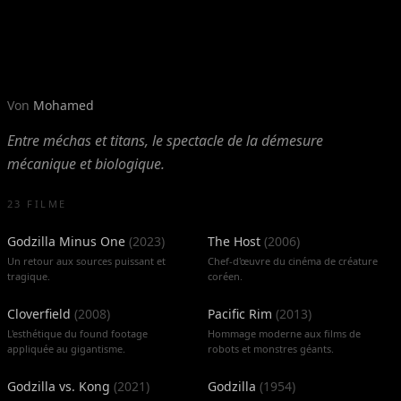
Titans de métal et Kaijus
Von
Mohamed
Entre méchas et titans, le spectacle de la démesure
mécanique et biologique.
23 FILME
Godzilla Minus One
(
2023
)
The Host
(
2006
)
Un retour aux sources puissant et
Chef-d'œuvre du cinéma de créature
tragique.
coréen.
Cloverfield
(
2008
)
Pacific Rim
(
2013
)
L'esthétique du found footage
Hommage moderne aux films de
appliquée au gigantisme.
robots et monstres géants.
Godzilla vs. Kong
(
2021
)
Godzilla
(
1954
)