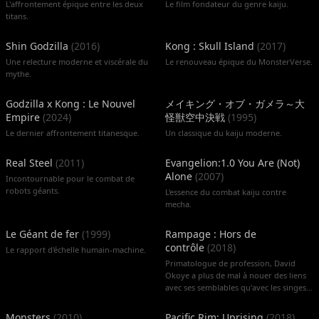
L'affrontement épique entre les deux
Le film fondateur du genre kaiju.
titans.
Shin Godzilla
(
2016
)
Kong : Skull Island
(
2017
)
Une relecture moderne et viscérale du
Le renouveau épique du MonsterVerse.
mythe.
Godzilla x Kong : Le Nouvel
メイキング・オブ・ガメラ～大
Empire
(
2024
)
怪獣空中決戦
(
1995
)
Le dernier affrontement titanesque.
Un classique du kaiju moderne.
Real Steel
(
2011
)
Evangelion:1.0 You Are (Not)
Alone
(
2007
)
Incontournable pour le combat de
robots géants.
L'essence du combat kaiju contre
mecha.
Le Géant de fer
(
1999
)
Rampage : Hors de
contrôle
(
2018
)
Le rapport d'échelle humain-machine.
Primatologue de profession, David
Okoye a plus de mal à nouer des liens
avec ses semblables qu'avec les singes.
Pas étonnant qu'il se soit pris
d'affection pour George, adorable
Monsters
(
2010
)
Pacific Rim: Uprising
(
2018
)