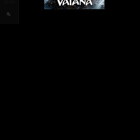
·
HANDLUNG
„VAIANA“ enthält Sequenzen, die sich au
photosensitiver Epilepsie auswirken könn
Animationsabenteuers folgt Vaiana dem R
Riff ihrer Heimatinsel Motunui hinaus. 
begibt sie sich auf eine abenteuerliche R
Volkes zu sichern.
HAUPTDARSTELLER