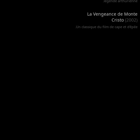
légende arthurienne.
La Vengeance de Monte
Cristo
(
2002
)
Un classique du film de cape et d'épée.