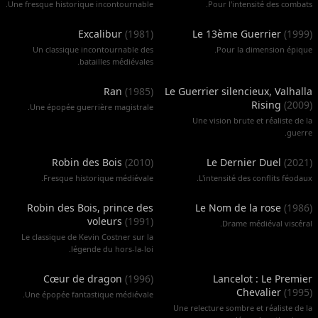
Une fresque historique incontournable.
Pour l'intensité des combats.
Excalibur
(
1981
)
Le 13ème Guerrier
(
1999
)
Un classique incontournable des
Pour la dimension épique.
batailles médiévales.
Ran
(
1985
)
Le Guerrier silencieux, Valhalla
Rising
(
2009
)
Une épopée guerrière magistrale.
Une vision brute et réaliste de la
guerre.
Robin des Bois
(
2010
)
Le Dernier Duel
(
2021
)
Fresque historique médiévale.
L'intensité des conflits féodaux.
Robin des Bois, prince des
Le Nom de la rose
(
1986
)
voleurs
(
1991
)
Drame médiéval viscéral.
Le classique de Kevin Costner sur la
légende du hors-la-loi.
Cœur de dragon
(
1996
)
Lancelot : Le Premier
Chevalier
(
1995
)
Une épopée fantastique médiévale.
Une relecture sombre et réaliste de la