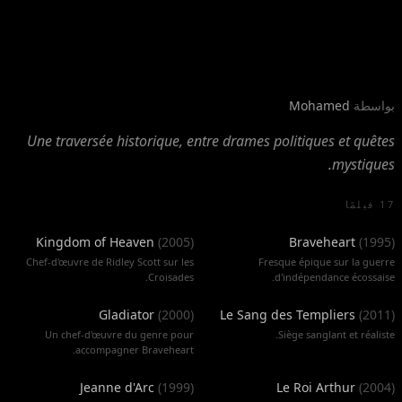
Chroniques Médiévales
بواسطة
Mohamed
Une traversée historique, entre drames politiques et quêtes
mystiques.
17 فيلمًا
Kingdom of Heaven
(
2005
)
Braveheart
(
1995
)
Chef-d'œuvre de Ridley Scott sur les
Fresque épique sur la guerre
Croisades.
d'indépendance écossaise.
Gladiator
(
2000
)
Le Sang des Templiers
(
2011
)
Un chef-d'œuvre du genre pour
Siège sanglant et réaliste.
accompagner Braveheart.
Jeanne d'Arc
(
1999
)
Le Roi Arthur
(
2004
)