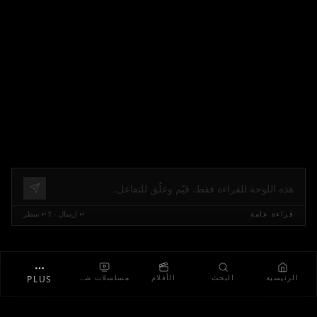
قراءة عامة
↵ إرسال · ⇧↵ سطر
الرئيسية
البحث
الأفلام
مسلسلات شائعة
PLUS