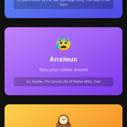
Stars
😰
Anxieux
films pour calmer anxiété
Ex:
Amelie, The Secret Life of Walter Mitty, Soul
🕰️