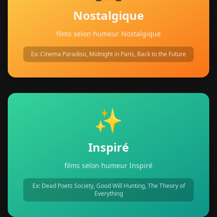
Nostalgique
films selon humeur Nostalgique
Ex:
Cinema Paradiso, Midnight in Paris, Back to the Future
✨
Inspiré
films selon humeur Inspiré
Ex:
Dead Poets Society, Good Will Hunting, The Theory of
Everything