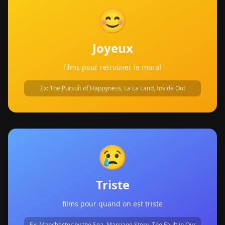
😊
Joyeux
films pour retrouver le moral
Ex:
The Pursuit of Happyness, La La Land, Inside Out
😢
Triste
films pour quand on est triste
Ex:
Manchester by the Sea, Marriage Story, The Fault in Our