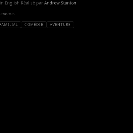
in
·
English
·
Réalisé par
Andrew Stanton
ommence.
FAMILIAL
COMÉDIE
AVENTURE
 verront leur travail remis en question lorsqu'ils
 d'aujourd'hui s’appelle… l'électronique !