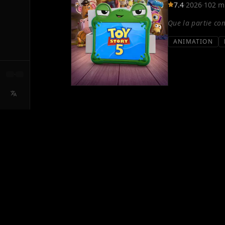
7.4
·
2026
·
102 m
Que la partie c
ANIMATION
·
SYNOPSIS
Buzz, Woody, Jessie et le reste de la bande
découvriront que ce qui obsède les enfants
ACTEURS PRINCIPAUX