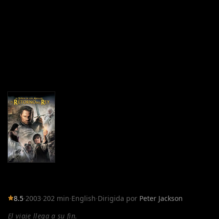
8.5
·
2003
·
202 min
·
English
·
Dirigida por
Peter Jackson
El viaje llega a su fin.