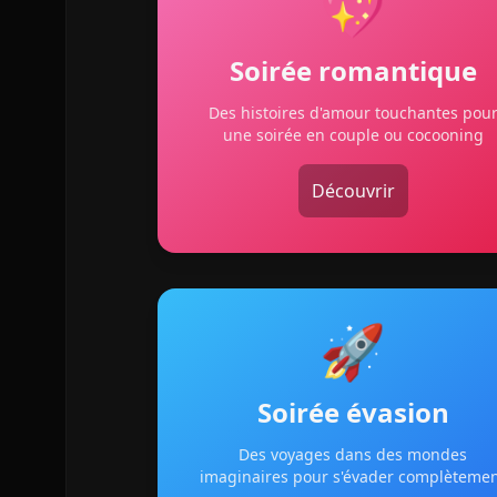
💖
Soirée romantique
Des histoires d'amour touchantes pou
une soirée en couple ou cocooning
Découvrir
🚀
Soirée évasion
Des voyages dans des mondes
imaginaires pour s'évader complèteme