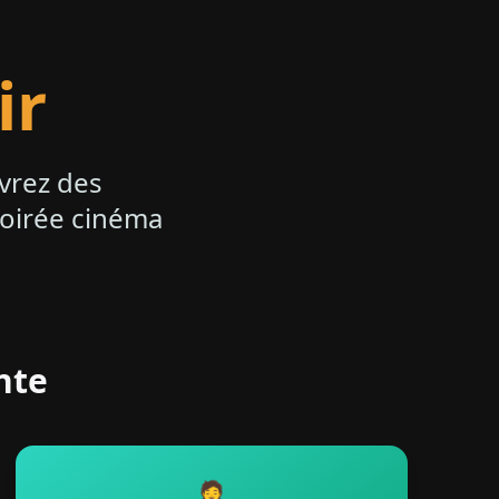
ir
uvrez des
oirée cinéma
te?