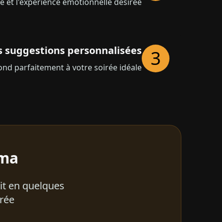
e et l'expérience émotionnelle désirée
s suggestions personnalisées
3
nd parfaitement à votre soirée idéale
ma?
ait en quelques
rée.