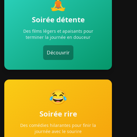
🧘
Soirée détente
Des films légers et apaisants pour
terminer la journée en douceur
Découvrir
😂
Soirée rire
Des comédies hilarantes pour finir la
journée avec le sourire