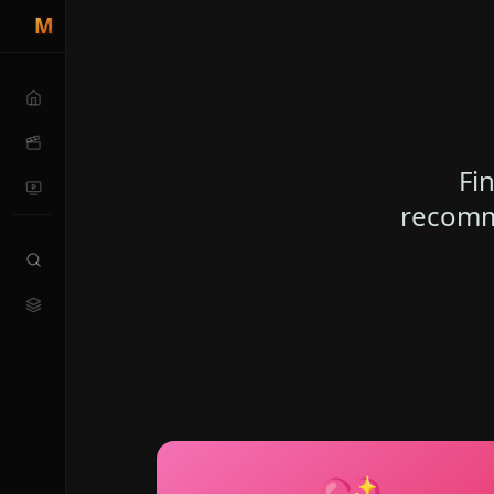
Fi
recomm