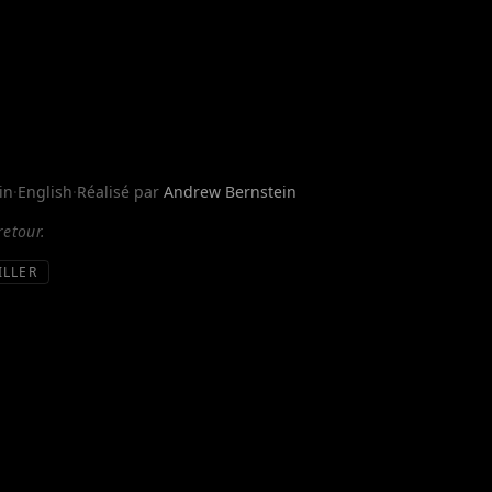
in
·
English
·
Réalisé par
Andrew Bernstein
retour.
ILLER
 le monde de l'espionnage quand une opération secrète