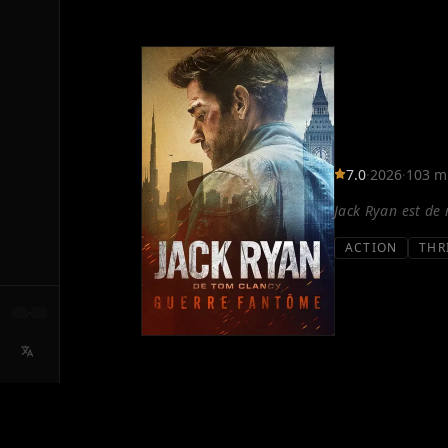
7.0
·
2026
·
103 m
Jack Ryan est de 
ACTION
THR
·
SYNOPSIS
Jack Ryan doit malgré lui replonger dans