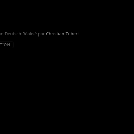
in
·
Deutsch
·
Réalisé par
Christian Zübert
TION
méricain, Sara, ex-soldate des forces spéciales, fait
écouvre une sinistre conspiration.