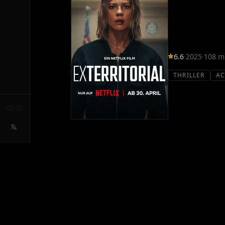
6.6
·
2025
·
108 m
THRILLER
AC
·
SYNOPSIS
Quand son fils disparaît dans un consulat a
tout ce qu'elle peut pour le retrouver et d
ACTEURS PRINCIPAUX