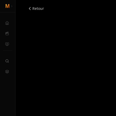
Retour