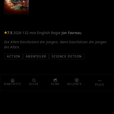
7.5
·
2026
·
132 min
·
English
·
Regie
Jon Favreau
Die Alten beschützen die Jungen, dann beschützen die Jungen
die Alten.
ACTION
ABENTEUER
SCIENCE FICTION
STARTSEITE
SUCHE
FILME
BELIEBTE SERIEN
PLUS
HANDLUNG
ERKUNDEN
Das böse Imperium ist gefallen, doch imperiale
Curator
Kriegsherren sind weiterhin über die Galaxis verstreut. Die